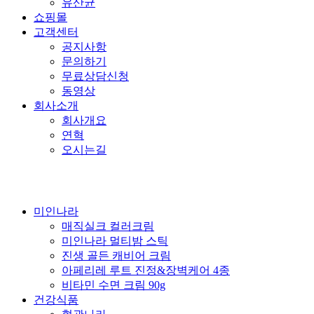
유산균
쇼핑몰
고객센터
공지사항
문의하기
무료상담신청
동영상
회사소개
회사개요
연혁
오시는길
미인나라
매직실크 컬러크림
미인나라 멀티밤 스틱
진생 골든 캐비어 크림
아페리레 루트 진정&장벽케어 4종
비타민 수면 크림 90g
건강식품