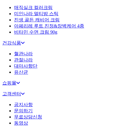
매직실크 컬러크림
미인나라 멀티밤 스틱
진생 골든 캐비어 크림
아페리레 루트 진정&장벽케어 4종
비타민 수면 크림 90g
건강식품
혈관나라
관절나라
대마사향단
유산균
쇼핑몰
고객센터
공지사항
문의하기
무료상담신청
동영상