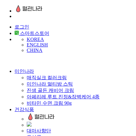
로그인
스마트스토어
KOREA
ENGLISH
CHINA
미인나라
매직실크 컬러크림
미인나라 멀티밤 스틱
진생 골든 캐비어 크림
아페리레 루트 진정&장벽케어 4종
비타민 수면 크림 90g
건강식품
대마사향단